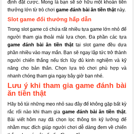
định đặt cược. Mong là bạn sẽ sở hữu một khoản tiền
thưởng lớn từ trò chơi
game đánh bài ăn tiền thật
này.
Slot game đổi thưởng hấp dẫn
Trong slot game có chứa rất nhiều tựa game lớn nhỏ để
người tham gia thoải mái lựa chọn. Đa phần các tựa
game đánh bài ăn tiền thật
tại slot game đều dựa
phần nhiều vào may mắn. Bạn sẽ ngay lập tức trở thành
người chiến thắng nếu tích lũy đủ kinh nghiệm và kỹ
năng cho bản thân. Chọn lựa trò chơi phù hợp và
nhanh chóng tham gia ngay bây giờ bạn nhé.
Lưu ý khi tham gia game đánh bài
ăn tiền thật
Hãy bỏ túi những mẹo nhỏ sau đây để không gặp bất kỳ
rắc rối nào khi tham gia
game đánh bài ăn tiền thật
.
Bài viết hôm nay đã chọn lọc thông tin kỹ lưỡng để
nhằm mục đích giúp người chơi dễ dàng đem về chiến