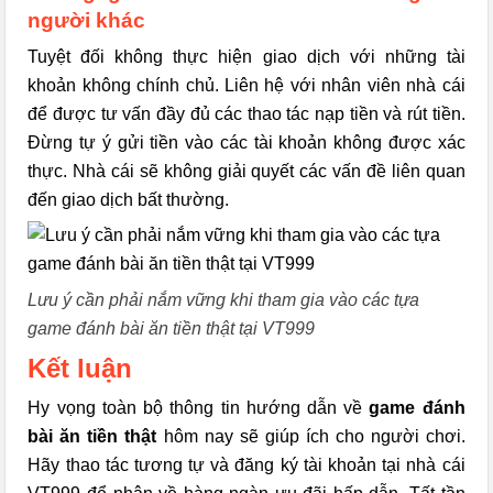
người khác
Tuyệt đối không thực hiện giao dịch với những tài
khoản không chính chủ. Liên hệ với nhân viên nhà cái
để được tư vấn đầy đủ các thao tác nạp tiền và rút tiền.
Đừng tự ý gửi tiền vào các tài khoản không được xác
thực. Nhà cái sẽ không giải quyết các vấn đề liên quan
đến giao dịch bất thường.
Lưu ý cần phải nắm vững khi tham gia vào các tựa
game đánh bài ăn tiền thật tại VT999
Kết luận
Hy vọng toàn bộ thông tin hướng dẫn về
game đánh
bài ăn tiền thật
hôm nay sẽ giúp ích cho người chơi.
Hãy thao tác tương tự và đăng ký tài khoản tại nhà cái