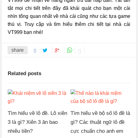
VT999 để nhận về hàng ngàn ưu đãi hấp dẫn. Tất tần
tật mọi chi tiết trên đây đã khái quát cho bạn một cái
nhìn tổng quan nhất về nhà cái cũng như các tựa game
thú vị. Truy cập và tìm hiểu thêm chi tiết tại nhà cái
VT999 bạn nhé!
share
Related posts
Tìm hiểu về lô đề. Lô xiên
Tìm hiểu về bộ số lô đề là
3 là gì? Xiên 3 ăn bao
gì? Các thuật ngữ lô đề
nhiêu tiền?
cực chuẩn cho anh em