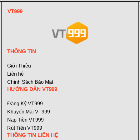
VT999
THÔNG TIN
Giới Thiệu
Liên hệ
Chính Sách Bảo Mật
HƯỚNG DẪN VT999
Đăng Ký VT999
Khuyến Mãi VT999
Nạp Tiền VT999
Rút Tiền VT999
THÔNG TIN LIÊN HỆ