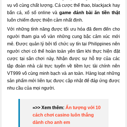
vụ vô cùng chất lượng. Cá cược thể thao, blackjack hay
bắn cá, xổ số online và
game đánh bài ăn tiền thật
luôn chiếm được thiện cảm nhất định.
Với những tính năng được tối ưu hóa đã đem đến cho
người tham gia vô vàn những cung bậc cảm xúc mới
mẻ. Được quản lý bởi tổ chức uy tín tại Philippines nên
người chơi có thể hoàn toàn yên tâm khi thực hiện đặt
cược tại sân chơi này. Nhận được sự hỗ trợ của các
tập đoàn nhà cái trực tuyến về tiềm lực tài chính nên
VT999 vô cùng minh bạch và an toàn. Hàng loạt những
sản phẩm mới liên tục được cập nhật để đáp ứng được
nhu cầu của mọi người.
=>> Xem thêm:
Ấn tượng với 10
cách chơi casino luôn thắng
dành cho anh em