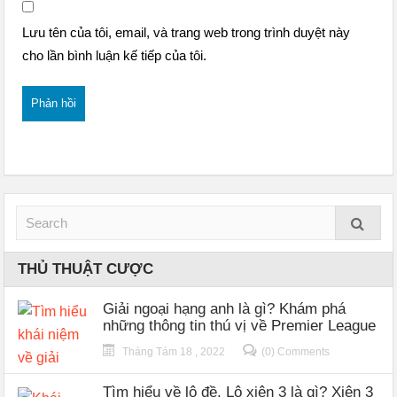
Lưu tên của tôi, email, và trang web trong trình duyệt này
cho lần bình luận kế tiếp của tôi.
THỦ THUẬT CƯỢC
Giải ngoại hạng anh là gì? Khám phá
những thông tin thú vị về Premier League
Tháng Tám 18 , 2022
(0) Comments
Tìm hiểu về lô đề. Lô xiên 3 là gì? Xiên 3