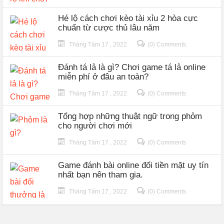
Hé lộ cách chơi kèo tài xỉu 2 hòa cực
chuẩn từ cược thủ lâu năm
Tháng Tám 17 , 2022
(0) Comments
Đánh tá lả là gì? Chơi game tá lả online
miễn phí ở đâu an toàn?
Tháng Tám 17 , 2022
(0) Comments
Tổng hợp những thuật ngữ trong phỏm
cho người chơi mới
Tháng Tám 17 , 2022
(0) Comments
Game đánh bài online đổi tiền mặt uy tín
nhất bạn nên tham gia.
Tháng Tám 17 , 2022
(0) Comments